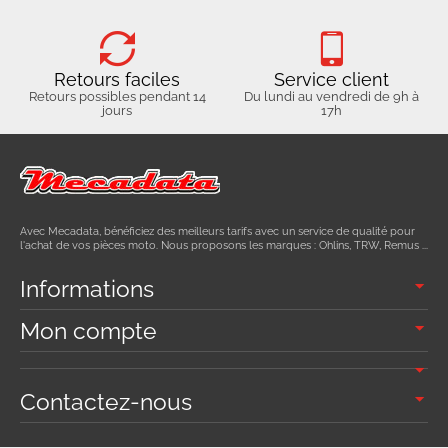
Retours faciles
Service client
Retours possibles pendant 14
Du lundi au vendredi de 9h à
jours
17h
Avec Mecadata, bénéficiez des meilleurs tarifs avec un service de qualité pour
l'achat de vos pièces moto. Nous proposons les marques : Ohlins, TRW, Remus ...
Informations
Mon compte
Contactez-nous