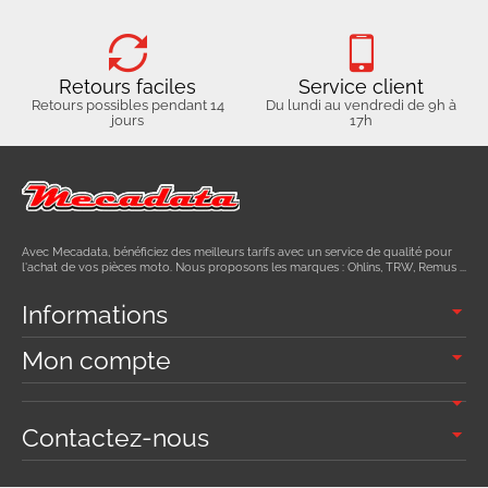
Retours faciles
Service client
Retours possibles pendant 14
Du lundi au vendredi de 9h à
jours
17h
Avec Mecadata, bénéficiez des meilleurs tarifs avec un service de qualité pour
l'achat de vos pièces moto. Nous proposons les marques : Ohlins, TRW, Remus ...
Informations
Mon compte
Contactez-nous