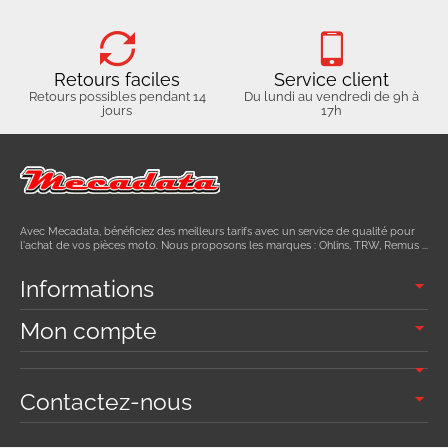
Retours faciles
Service client
Retours possibles pendant 14
Du lundi au vendredi de 9h à
jours
17h
Avec Mecadata, bénéficiez des meilleurs tarifs avec un service de qualité pour
l'achat de vos pièces moto. Nous proposons les marques : Ohlins, TRW, Remus ...
Informations
Mon compte
Contactez-nous