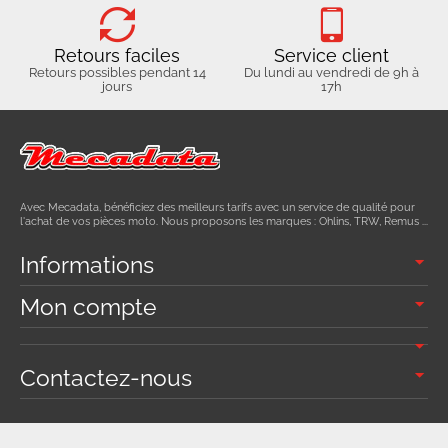
Retours faciles
Service client
Retours possibles pendant 14
Du lundi au vendredi de 9h à
jours
17h
Avec Mecadata, bénéficiez des meilleurs tarifs avec un service de qualité pour
l'achat de vos pièces moto. Nous proposons les marques : Ohlins, TRW, Remus ...
Informations
Mon compte
Contactez-nous