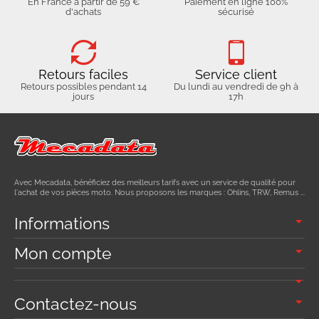
En France à partir de 59 €
Paiement en ligne 100%
d'achats
sécurisé
Retours faciles
Service client
Retours possibles pendant 14
Du lundi au vendredi de 9h à
jours
17h
Avec Mecadata, bénéficiez des meilleurs tarifs avec un service de qualité pour
l'achat de vos pièces moto. Nous proposons les marques : Ohlins, TRW, Remus ...
Informations
Mon compte
Contactez-nous