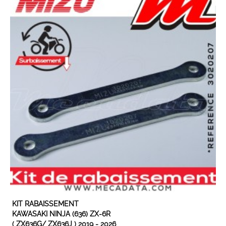
EN STOCK
KIT RABAISSEMENT
KAWASAKI NINJA (636) ZX-6R
( ZX636G/ ZX636J ) 2019 - 2026