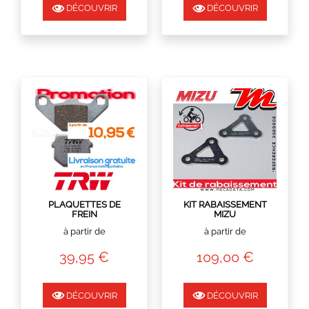
DÉCOUVRIR
DÉCOUVRIR
EN STOCK
EXPÉDIÉ SOUS 8 JOURS
PLAQUETTES DE
KIT RABAISSEMENT
FREIN
MIZU
TRW LUCAS
à partir de
à partir de
39,95 €
109,00 €
DÉCOUVRIR
DÉCOUVRIR