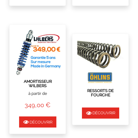
AMORTISSEUR
INDISPONIBLE
WILBERS
PREMIUM
RESSORTS DE
à partir de
FOURCHE
OHLINS
349,00 €
DÉCOUVRIR
DÉCOUVRIR