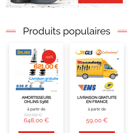
Produits populaires
-10%
EXPÉDIÉ SOUS 5 À 8
AMORTISSEURS
LIVRAISON GRATUITE
INDISPONIBLE
JOURS
OHLINS S36E
EN FRANCE
LA PAIRE
MÉTROPOLITAINE
à partir de
à partir de
720,00 €
648,00 €
59,00 €