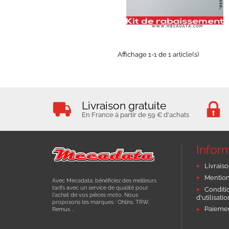
Affichage 1-1 de 1 article(s)
Livraison gratuite
En France à partir de 59 € d'achats
Infor
Livraiso
Mention
Avec Mecadata, bénéficiez des meilleurs
tarifs avec un service de qualité pour
Conditi
l'achat de vos pièces moto. Nous
d'utilisati
proposons les marques : Ohlins, TRW,
Paiemen
Remus ...