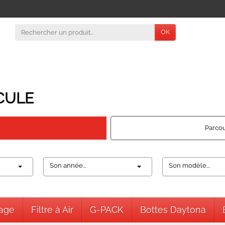
OK
CULE
Parcou
Son année...
Son modèle...
nage
Filtre à Air
G-PACK
Bottes Daytona