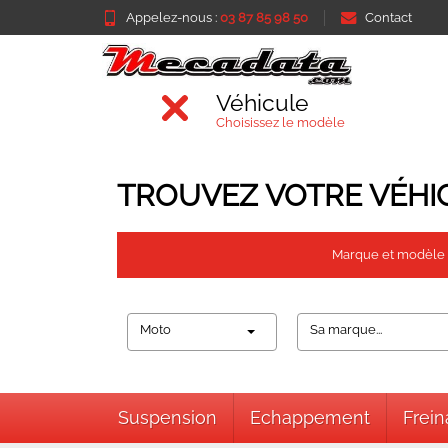
Appelez-nous :
03 87 85 98 50
Contact
Véhicule
Choisissez le modèle
TROUVEZ VOTRE VÉHI
Marque et modèle
Moto
Sa marque...
Suspension
Echappement
Frei