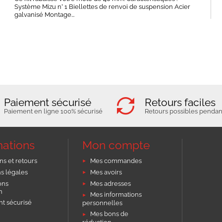
Système Mizu n° 1 Biellettes de renvoi de suspension Acier
galvanisé Montage...
Paiement sécurisé
Retours faciles
Paiement en ligne 100% sécurisé
Retours possibles pendant
mations
Mon compte
ns et retours
Mes commandes
s légales
Mes avoirs
ons
Mes adresses
on
Mes informations
t sécurisé
personnelles
Mes bons de