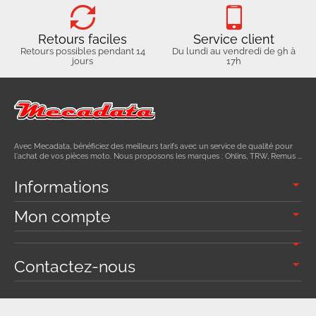
Retours faciles
Service client
Retours possibles pendant 14
Du lundi au vendredi de 9h à
jours
17h
Avec Mecadata, bénéficiez des meilleurs tarifs avec un service de qualité pour
l'achat de vos pièces moto. Nous proposons les marques : Ohlins, TRW, Remus ...
Informations
Mon compte
Contactez-nous