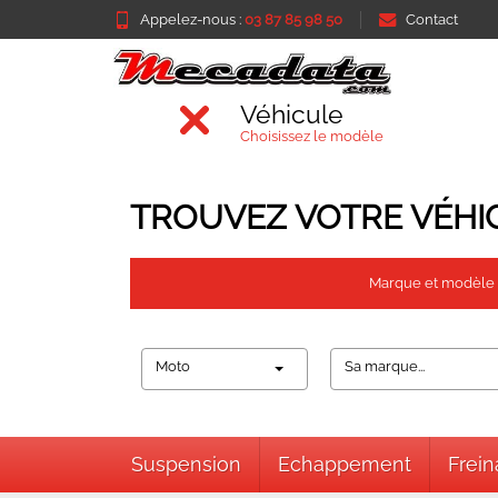
Appelez-nous :
03 87 85 98 50
Contact
Véhicule
Choisissez le modèle
TROUVEZ VOTRE VÉHI
Marque et modèle
Moto
Sa marque...
Suspension
Echappement
Frei