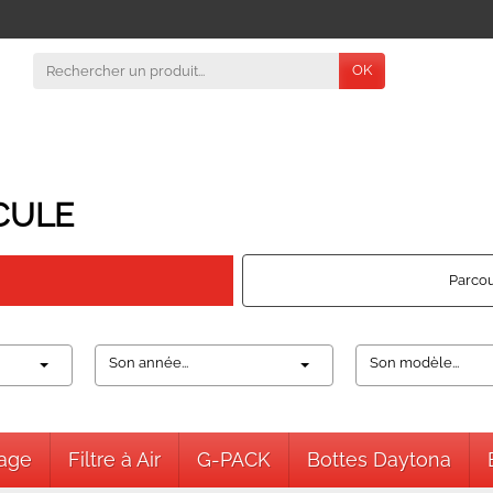
OK
CULE
Parcou
Son année...
Son modèle...
nage
Filtre à Air
G-PACK
Bottes Daytona