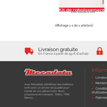
EN STOCK
Affichage 1-1 de 1 article(s)
Livraison gratuite
En France à partir de 59 € d'achats
Infor
Livraiso
Mention
Avec Mecadata, bénéficiez des meilleurs
tarifs avec un service de qualité pour
Conditi
l'achat de vos pièces moto. Nous
d'utilisati
proposons les marques : Ohlins, TRW,
Paiemen
Remus ...