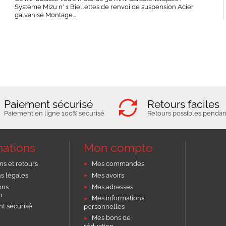
Système Mizu n° 1 Biellettes de renvoi de suspension Acier
galvanisé Montage...
Paiement sécurisé
Retours faciles
Paiement en ligne 100% sécurisé
Retours possibles pendant
mations
Mon compte
ns et retours
Mes commandes
s légales
Mes avoirs
ons
Mes adresses
on
Mes informations
t sécurisé
personnelles
Mes bons de