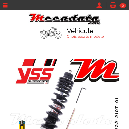
0
Véhicule
Choisissez le modèle
TROUVEZ VOTRE VÉHICULE
Marque et modèle
Parcourir tous les véhicules
Moto
Sa marque...