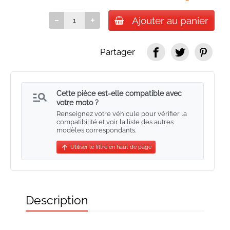
Ajouter au panier
Partager
manage_search
Cette pièce est-elle compatible avec
votre moto ?
Renseignez votre véhicule pour vérifier la
compatibilité et voir la liste des autres
modèles correspondants.
arrow_upward
Utiliser le filtre en haut de page
Description