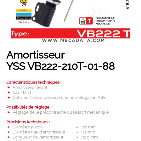
Son année...
Son modèle...
Rechercher
Amortisseur
YSS VB222-210T-01-88
Caractéristiques techniques :
Amortisseur avant
Gas - DTG
Cet amortisseur possède une homologation ABE
Possibilités de réglage :
Réglage de la précontrainte du ressort mécanique
Précisions techniques :
Diamètre piston
: 22 mm
Diamètre tige d'amortisseur
: 12 mm
Longueur de l'amortisseur
: 210 mm