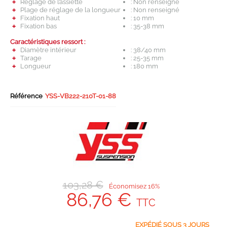
Réglage de l’assiette
: Non renseigné
Plage de réglage de la longueur
: Non renseigné
Fixation haut
: 10 mm
Fixation bas
: 35-38 mm
Caractéristiques ressort :
Diamètre intérieur
: 38/40 mm
Tarage
: 25-35 mm
Longueur
: 180 mm
Référence
YSS-VB222-210T-01-88
103,28 €
Économisez 16%
86,76 €
TTC
EXPÉDIÉ SOUS 3 JOURS