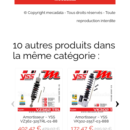
© Copyright mecadata - Tous droits réservés - Toute
reproduction interdite
10 autres produits dans
la même catégorie :
‹
›
Amortisseur ~ YSS
Amortisseur ~ YSS
Pai
VZ362-325TRL-01-88
VK302-255T-03-888
402,42 €
172,47 €
479,07 €
205,32 €