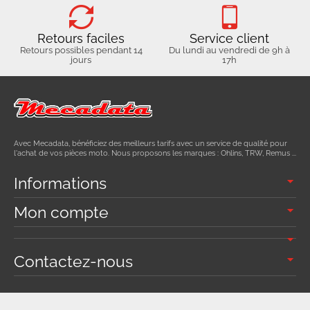
Retours faciles
Service client
Retours possibles pendant 14
Du lundi au vendredi de 9h à
jours
17h
Avec Mecadata, bénéficiez des meilleurs tarifs avec un service de qualité pour
l'achat de vos pièces moto. Nous proposons les marques : Ohlins, TRW, Remus ...
Informations
Mon compte
Contactez-nous