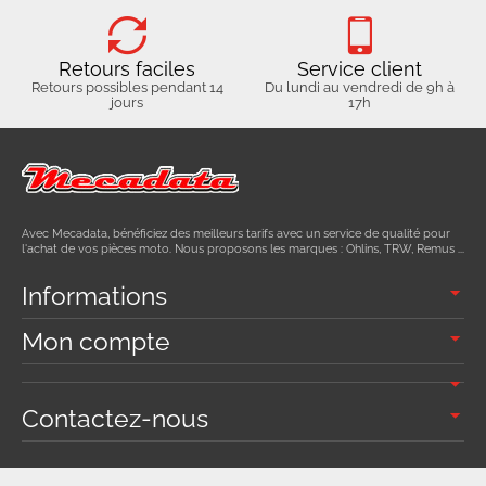
Retours faciles
Service client
Retours possibles pendant 14
Du lundi au vendredi de 9h à
jours
17h
Avec Mecadata, bénéficiez des meilleurs tarifs avec un service de qualité pour
l'achat de vos pièces moto. Nous proposons les marques : Ohlins, TRW, Remus ...
Informations
Mon compte
Contactez-nous