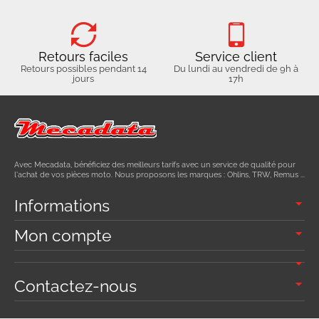
Retours faciles
Service client
Retours possibles pendant 14
Du lundi au vendredi de 9h à
jours
17h
Avec Mecadata, bénéficiez des meilleurs tarifs avec un service de qualité pour
l'achat de vos pièces moto. Nous proposons les marques : Ohlins, TRW, Remus ...
Informations
Mon compte
Contactez-nous