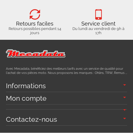
Retours faciles
Service client
Retours possibles pendant 14
Du lundi au vendredi de 9h à
jours
17h
Avec Mecadata, bénéficiez des meilleurs tarifs avec un service de qualité pour
l'achat de vos pièces moto. Nous proposons les marques : Ohlins, TRW, Remus ...
Informations
Mon compte
Contactez-nous