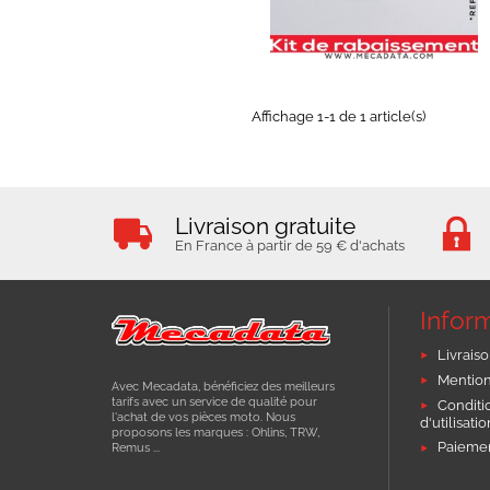
EN STOCK
Affichage 1-1 de 1 article(s)
Livraison gratuite
En France à partir de 59 € d'achats
Infor
Livraiso
Mention
Avec Mecadata, bénéficiez des meilleurs
tarifs avec un service de qualité pour
Conditi
l'achat de vos pièces moto. Nous
d'utilisati
proposons les marques : Ohlins, TRW,
Paiemen
Remus ...