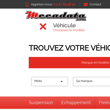
Appelez-nous :
03 87 85 98 50
Contact
Véhicule
Choisissez le modèle
TROUVEZ VOTRE VÉHI
Marque et modèle
Moto
Sa marque...
Suspension
Echappement
Frei