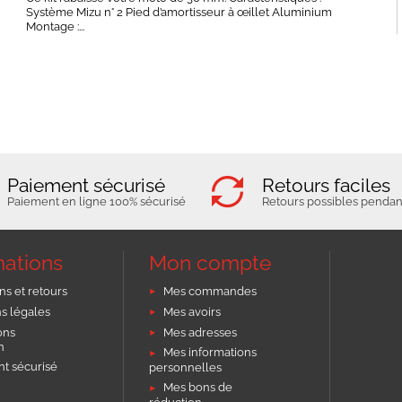
Système Mizu n° 2 Pied d’amortisseur à œillet Aluminium
Montage :...
Paiement sécurisé
Retours faciles
Paiement en ligne 100% sécurisé
Retours possibles pendant
mations
Mon compte
ns et retours
Mes commandes
s légales
Mes avoirs
ons
Mes adresses
on
Mes informations
t sécurisé
personnelles
Mes bons de