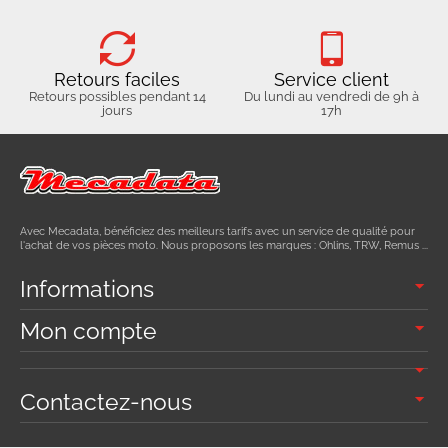
Retours faciles
Service client
Retours possibles pendant 14
Du lundi au vendredi de 9h à
jours
17h
Avec Mecadata, bénéficiez des meilleurs tarifs avec un service de qualité pour
l'achat de vos pièces moto. Nous proposons les marques : Ohlins, TRW, Remus ...
Informations
Mon compte
Contactez-nous