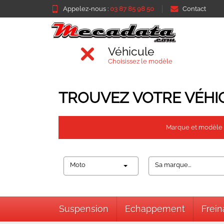
Appelez-nous :
03 87 85 98 50
Contact
Véhicule
Choisissez le modèle
TROUVEZ VOTRE VÉHI
Marque et modèle
Moto
Sa marque...
Suspension
Echappement
Frei