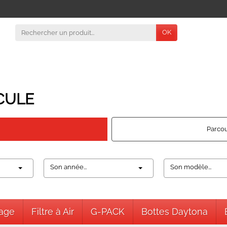
OK
CULE
Parcou
Son année...
Son modèle...
nage
Filtre à Air
G-PACK
Bottes Daytona