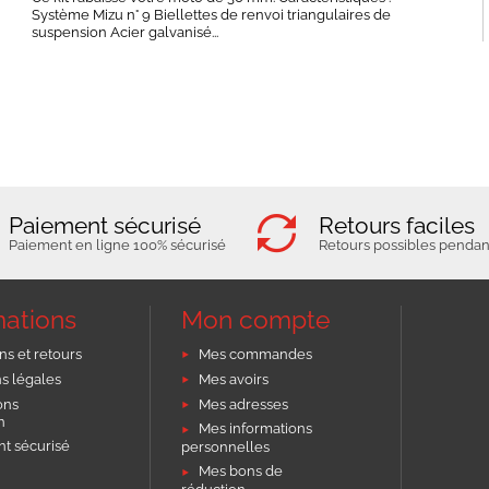
Système Mizu n° 9 Biellettes de renvoi triangulaires de
suspension Acier galvanisé...
Paiement sécurisé
Retours faciles
Paiement en ligne 100% sécurisé
Retours possibles pendant
mations
Mon compte
ns et retours
Mes commandes
s légales
Mes avoirs
ons
Mes adresses
on
Mes informations
t sécurisé
personnelles
Mes bons de