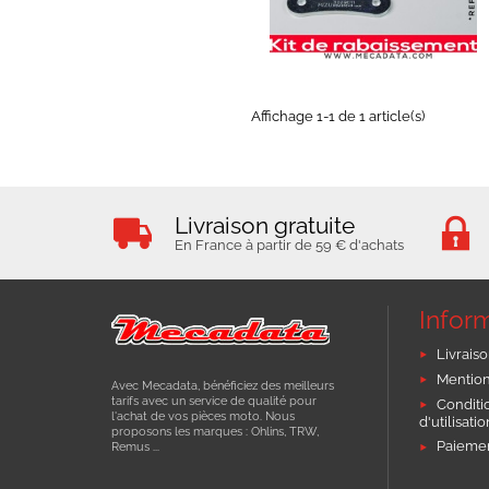
EN STOCK
Affichage 1-1 de 1 article(s)
Livraison gratuite
En France à partir de 59 € d'achats
Infor
Livraiso
Mention
Avec Mecadata, bénéficiez des meilleurs
tarifs avec un service de qualité pour
Conditi
l'achat de vos pièces moto. Nous
d'utilisati
proposons les marques : Ohlins, TRW,
Paiemen
Remus ...