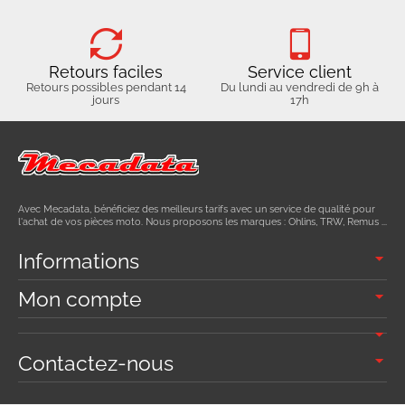
Retours faciles
Service client
Retours possibles pendant 14
Du lundi au vendredi de 9h à
jours
17h
Avec Mecadata, bénéficiez des meilleurs tarifs avec un service de qualité pour
l'achat de vos pièces moto. Nous proposons les marques : Ohlins, TRW, Remus ...
Informations
Mon compte
Contactez-nous