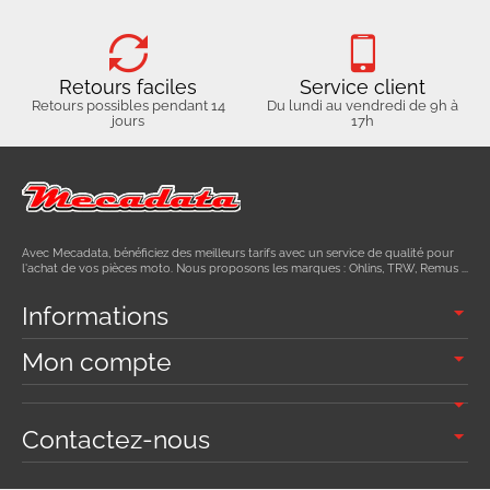
Retours faciles
Service client
Retours possibles pendant 14
Du lundi au vendredi de 9h à
jours
17h
Avec Mecadata, bénéficiez des meilleurs tarifs avec un service de qualité pour
l'achat de vos pièces moto. Nous proposons les marques : Ohlins, TRW, Remus ...
Informations
Mon compte
Contactez-nous