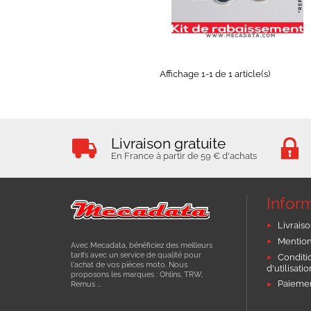
EN STOCK
Affichage 1-1 de 1 article(s)
Livraison gratuite
En France à partir de 59 € d'achats
Infor
Livraiso
Mention
Avec Mecadata, bénéficiez des meilleurs
tarifs avec un service de qualité pour
Conditi
l'achat de vos pièces moto. Nous
d'utilisati
proposons les marques : Ohlins, TRW,
Paiemen
Remus ...