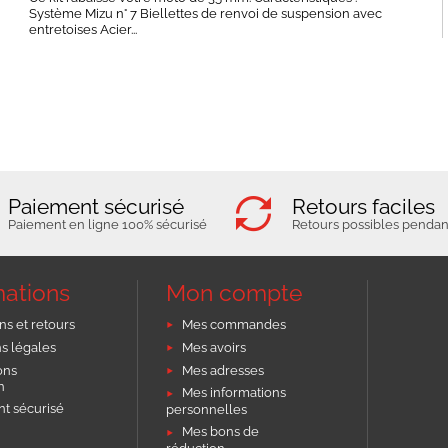
Système Mizu n° 7 Biellettes de renvoi de suspension avec
entretoises Acier...
Paiement sécurisé
Retours faciles
Paiement en ligne 100% sécurisé
Retours possibles pendant
mations
Mon compte
ns et retours
Mes commandes
s légales
Mes avoirs
ons
Mes adresses
on
Mes informations
t sécurisé
personnelles
Mes bons de