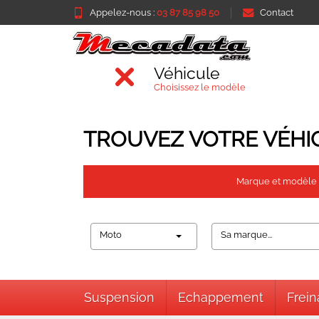
Appelez-nous :
03 87 85 98 50
Contact
Véhicule
Choisissez le modèle
TROUVEZ VOTRE VÉHI
Marque et modèle
Moto
Sa marque...
Suspension
Echappement
Frei