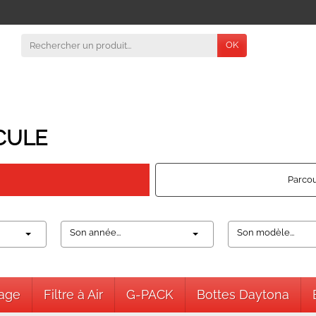
OK
CULE
Parcou
Son année...
Son modèle...
nage
Filtre à Air
G-PACK
Bottes Daytona