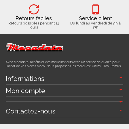
Retours faciles
Service client
Retours possibles pendant 14
Du lundi au vendredi de 9h à
jours
17h
Avec Mecadata, bénéficiez des meilleurs tarifs avec un service de qualité pour
l'achat de vos pièces moto. Nous proposons les marques : Ohlins, TRW, Remus ...
Informations
Mon compte
Contactez-nous