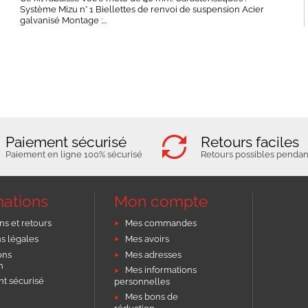
Système Mizu n° 1 Biellettes de renvoi de suspension Acier
galvanisé Montage :...
Paiement sécurisé
Retours faciles
Paiement en ligne 100% sécurisé
Retours possibles pendant
mations
Mon compte
ns et retours
Mes commandes
s légales
Mes avoirs
ons
Mes adresses
on
Mes informations
t sécurisé
personnelles
Mes bons de