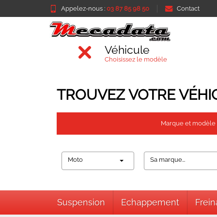
Appelez-nous :
03 87 85 98 50
Contact
Véhicule
Choisissez le modèle
TROUVEZ VOTRE VÉHI
Marque et modèle
Moto
Sa marque...
Suspension
Echappement
Frei