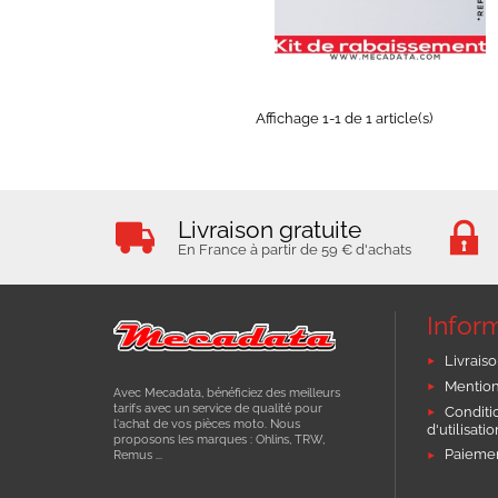
EXPÉDIÉ SOUS 8 JOURS
Affichage 1-1 de 1 article(s)
Livraison gratuite
En France à partir de 59 € d'achats
Infor
Livraiso
Mention
Avec Mecadata, bénéficiez des meilleurs
tarifs avec un service de qualité pour
Conditi
l'achat de vos pièces moto. Nous
d'utilisati
proposons les marques : Ohlins, TRW,
Paiemen
Remus ...