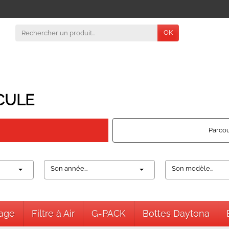
OK
CULE
Parcou
Son année...
Son modèle...
nage
Filtre à Air
G-PACK
Bottes Daytona