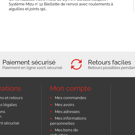
Système Mizu n° 12 Biellette de renvoi avec roulements à
aiguilles et joints spi...
Paiement sécurisé
Retours faciles
Paiement en ligne 100% sécurisé
Retours possibles pendant
mations
Mon compte
ns et retours
Mes commandes
s légales
Mes avoirs
ons
Mes adresses
on
Mes informations
t sécurisé
personnelles
Mes bons de