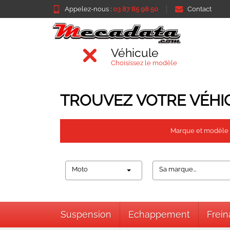
Appelez-nous :
03 87 85 98 50
Contact
Véhicule
Choisissez le modèle
TROUVEZ VOTRE VÉHI
Marque et modèle
Moto
Sa marque...
Suspension
Echappement
Frei