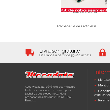
EN STOCK
Affichage 1-1 de 1 article(s)
Livraison gratuite
En France à partir de 59 € d'achats
Infor
Livraiso
Mention
Avec Mecadata, bénéficiez des meilleurs
tarifs avec un service de qualité pour
Conditi
l'achat de vos pièces moto. Nous
d'utilisati
proposons les marques : Ohlins, TRW,
Paiemen
Remus ...