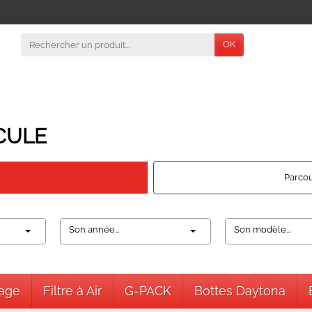
OK
CULE
Parcou
Son année...
Son modèle...
nage
Filtre à Air
G-PACK
Bottes Daytona