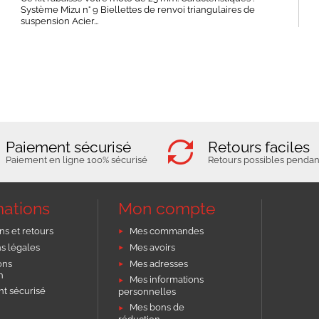
Système Mizu n° 9 Biellettes de renvoi triangulaires de
suspension Acier...
Paiement sécurisé
Retours faciles
Paiement en ligne 100% sécurisé
Retours possibles pendant
mations
Mon compte
ns et retours
Mes commandes
s légales
Mes avoirs
ons
Mes adresses
on
Mes informations
t sécurisé
personnelles
Mes bons de