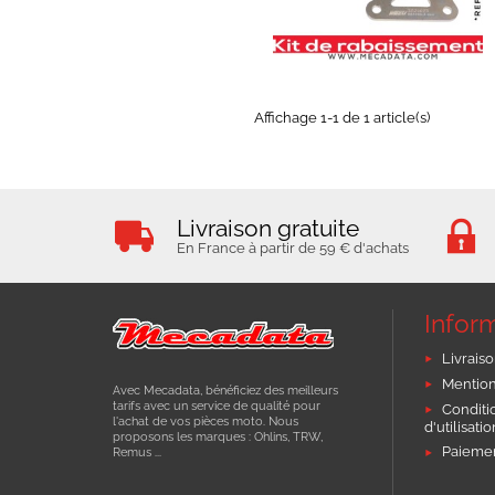
Affichage 1-1 de 1 article(s)
Livraison gratuite
En France à partir de 59 € d'achats
Infor
Livraiso
Mention
Avec Mecadata, bénéficiez des meilleurs
tarifs avec un service de qualité pour
Conditi
l'achat de vos pièces moto. Nous
d'utilisati
proposons les marques : Ohlins, TRW,
Paiemen
Remus ...