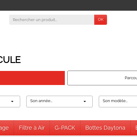
OK
CULE
Parcou
Son année...
Son modèle...
nage
Filtre à Air
G-PACK
Bottes Daytona