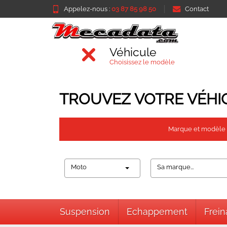
Appelez-nous :
03 87 85 98 50
Contact
Véhicule
Choisissez le modèle
TROUVEZ VOTRE VÉHI
Marque et modèle
Moto
Sa marque...
Suspension
Echappement
Frei