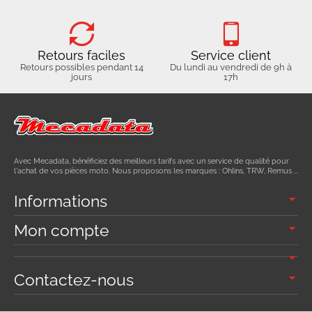
Retours faciles
Service client
Retours possibles pendant 14
Du lundi au vendredi de 9h à
jours
17h
Avec Mecadata, bénéficiez des meilleurs tarifs avec un service de qualité pour
l'achat de vos pièces moto. Nous proposons les marques : Ohlins, TRW, Remus ...
Informations
Mon compte
Contactez-nous