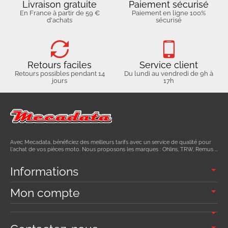
Livraison gratuite
Paiement sécurisé
En France à partir de 59 €
Paiement en ligne 100%
d'achats
sécurisé
Retours faciles
Service client
Retours possibles pendant 14
Du lundi au vendredi de 9h à
jours
17h
Avec Mecadata, bénéficiez des meilleurs tarifs avec un service de qualité pour
l'achat de vos pièces moto. Nous proposons les marques : Ohlins, TRW, Remus ...
Informations
Mon compte