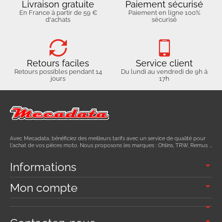
Livraison gratuite
Paiement sécurisé
En France à partir de 59 €
Paiement en ligne 100%
d'achats
sécurisé
Retours faciles
Service client
Retours possibles pendant 14
Du lundi au vendredi de 9h à
jours
17h
Avec Mecadata, bénéficiez des meilleurs tarifs avec un service de qualité pour
l'achat de vos pièces moto. Nous proposons les marques : Ohlins, TRW, Remus ...
Informations
Mon compte