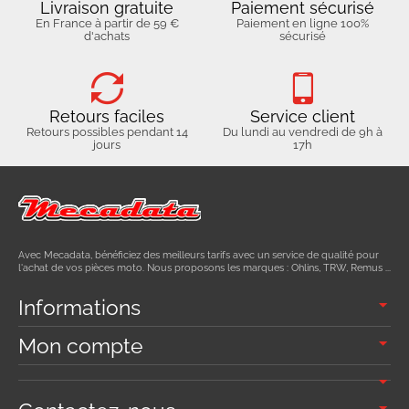
Livraison gratuite
Paiement sécurisé
En France à partir de 59 €
Paiement en ligne 100%
d'achats
sécurisé
Retours faciles
Service client
Retours possibles pendant 14
Du lundi au vendredi de 9h à
jours
17h
Avec Mecadata, bénéficiez des meilleurs tarifs avec un service de qualité pour
l'achat de vos pièces moto. Nous proposons les marques : Ohlins, TRW, Remus ...
Informations
Mon compte