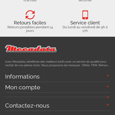
d'achats
sécurisé
Retours faciles
Service client
Retours possibles pendant 14
Du lundi au vendredi de 9h à
jours
17h
Avec Mecadata, bénéficiez des meilleurs tarifs avec un service de qualité pour
l'achat de vos pièces moto. Nous proposons les marques : Ohlins, TRW, Remus ...
Informations
Mon compte
Contactez-nous