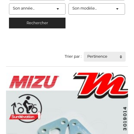
Son année...
Son modèle...
Rechercher
Trier par :
Pertinence