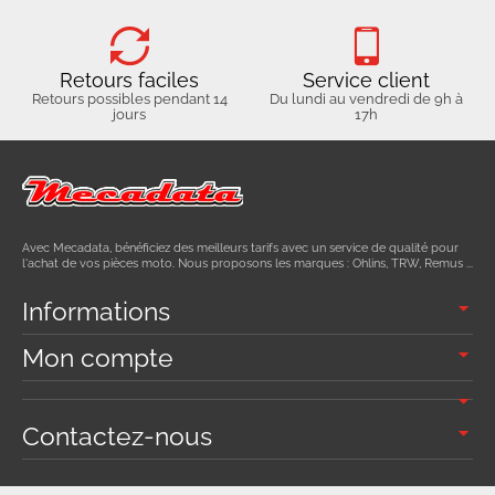
Retours faciles
Service client
Retours possibles pendant 14
Du lundi au vendredi de 9h à
jours
17h
Avec Mecadata, bénéficiez des meilleurs tarifs avec un service de qualité pour
l'achat de vos pièces moto. Nous proposons les marques : Ohlins, TRW, Remus ...
Informations
Mon compte
Contactez-nous