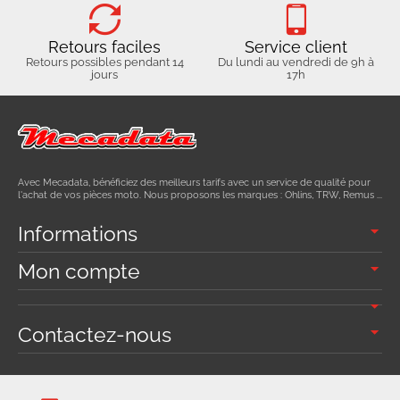
Retours faciles
Service client
Retours possibles pendant 14
Du lundi au vendredi de 9h à
jours
17h
Avec Mecadata, bénéficiez des meilleurs tarifs avec un service de qualité pour
l'achat de vos pièces moto. Nous proposons les marques : Ohlins, TRW, Remus ...
Informations
Mon compte
Contactez-nous