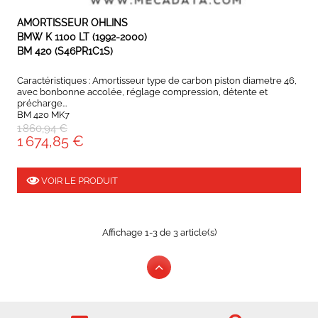
EXPEDIÉ SOUS 5 À 10 JOURS
AMORTISSEUR OHLINS
BMW K 1100 LT (1992-2000)
BM 420 (S46PR1C1S)
Caractéristiques : Amortisseur type de carbon piston diametre 46,
avec bonbonne accolée, réglage compression, détente et
précharge...
BM 420 MK7
1 860,94 €
1 674,85 €
VOIR LE PRODUIT
Affichage 1-3 de 3 article(s)