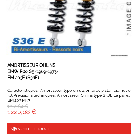
EXPEDIÉ SOUS 5 À 10 JOURS
AMORTISSEUR OHLINS
BMW R60 S5 (1969-1973)
BM 203E (S36E)
Caractéristiques : Amortisseur type émulsion avec piston diametre
36. Précisions techniques : Amortisseur Ohlins type S36E La paire...
BM 203 MK7
1 355,64 €
1 220,08 €
VOIR LE PRODUIT