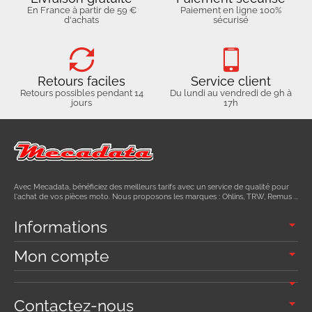
En France à partir de 59 €
Paiement en ligne 100%
d'achats
sécurisé
Retours faciles
Service client
Retours possibles pendant 14
Du lundi au vendredi de 9h à
jours
17h
Avec Mecadata, bénéficiez des meilleurs tarifs avec un service de qualité pour
l'achat de vos pièces moto. Nous proposons les marques : Ohlins, TRW, Remus ...
Informations
Mon compte
Contactez-nous