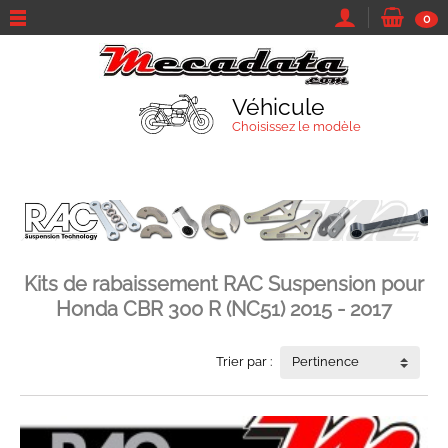
0
Véhicule
Choisissez le modèle
TROUVEZ VOTRE VÉHICULE
Kits de rabaissement RAC Suspension pour
Marque et modèle
Honda CBR 300 R (NC51) 2015 - 2017
Parcourir tous les véhicules
Trier par :
Pertinence
Moto
Sa marque...