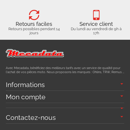
Retours faciles
Service client
Retours possibles pendant 14
Du lundi au vendredi de 9h à
jours
17h
Avec Mecadata, bénéficiez des meilleurs tarifs avec un service de qualité pour
l'achat de vos pièces moto. Nous proposons les marques : Ohlins, TRW, Remus ...
Informations
Mon compte
Contactez-nous