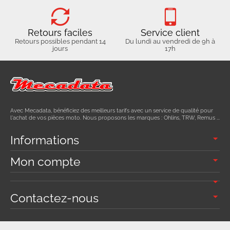
Retours faciles
Service client
Retours possibles pendant 14
Du lundi au vendredi de 9h à
jours
17h
Avec Mecadata, bénéficiez des meilleurs tarifs avec un service de qualité pour
l'achat de vos pièces moto. Nous proposons les marques : Ohlins, TRW, Remus ...
Informations
Mon compte
Contactez-nous