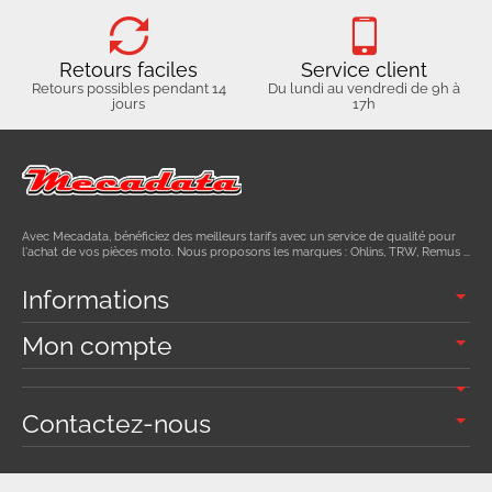
Retours faciles
Service client
Retours possibles pendant 14
Du lundi au vendredi de 9h à
jours
17h
Avec Mecadata, bénéficiez des meilleurs tarifs avec un service de qualité pour
l'achat de vos pièces moto. Nous proposons les marques : Ohlins, TRW, Remus ...
Informations
Mon compte
Contactez-nous