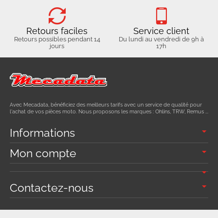
Retours faciles
Service client
Retours possibles pendant 14
Du lundi au vendredi de 9h à
jours
17h
Avec Mecadata, bénéficiez des meilleurs tarifs avec un service de qualité pour
l'achat de vos pièces moto. Nous proposons les marques : Ohlins, TRW, Remus ...
Informations
Mon compte
Contactez-nous