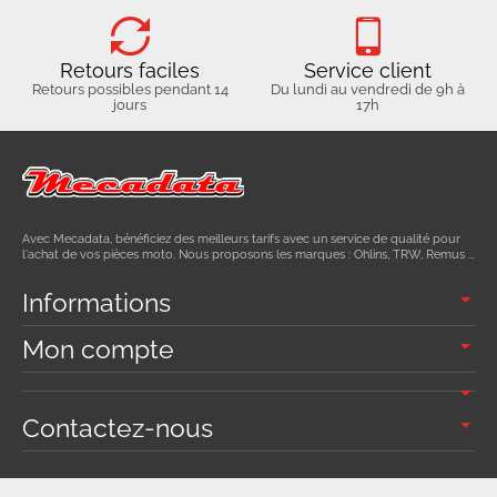
Retours faciles
Service client
Retours possibles pendant 14
Du lundi au vendredi de 9h à
jours
17h
Avec Mecadata, bénéficiez des meilleurs tarifs avec un service de qualité pour
l'achat de vos pièces moto. Nous proposons les marques : Ohlins, TRW, Remus ...
Informations
Mon compte
Contactez-nous