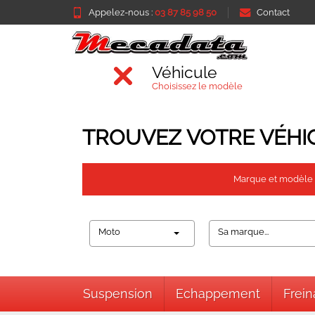
Appelez-nous :
03 87 85 98 50
Contact
Véhicule
Choisissez le modèle
TROUVEZ VOTRE VÉHI
Marque et modèle
Moto
Sa marque...
Suspension
Echappement
Frei