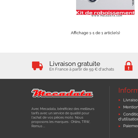
Affichage 1-1 de 1 article(s)
Livraison gratuite
En France à partir de 59 € d'achats
Infor
Livraiso
Mention
Avec Mecadata, bénéficiez des meilleurs
tarifs avec un service de qualité pour
Conditi
l'achat de vos pièces moto. Nous
d'utilisati
proposons les marques : Ohlins, TRW,
Paiemen
Remus ...