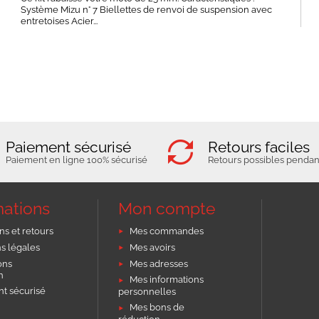
Système Mizu n° 7 Biellettes de renvoi de suspension avec
entretoises Acier...
Paiement sécurisé
Retours faciles
Paiement en ligne 100% sécurisé
Retours possibles pendant
mations
Mon compte
ns et retours
Mes commandes
s légales
Mes avoirs
ons
Mes adresses
on
Mes informations
t sécurisé
personnelles
Mes bons de