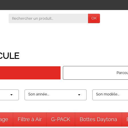
OK
CULE
Parcou
Son année...
Son modèle...
nage
Filtre à Air
G-PACK
Bottes Daytona