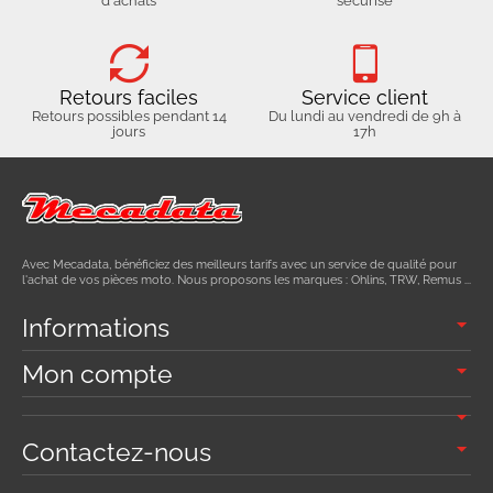
d'achats
sécurisé
Retours faciles
Service client
Retours possibles pendant 14
Du lundi au vendredi de 9h à
jours
17h
Avec Mecadata, bénéficiez des meilleurs tarifs avec un service de qualité pour
l'achat de vos pièces moto. Nous proposons les marques : Ohlins, TRW, Remus ...
Informations
Mon compte
Contactez-nous