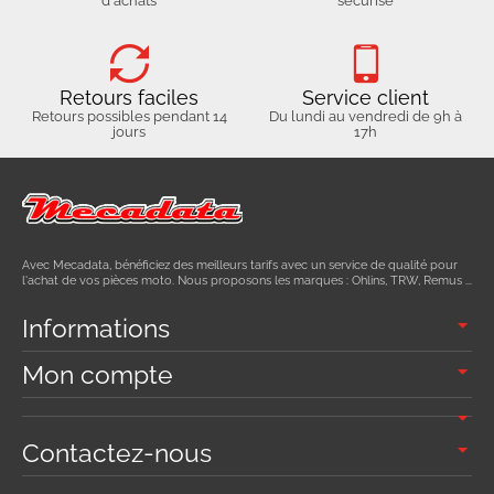
d'achats
sécurisé
Retours faciles
Service client
Retours possibles pendant 14
Du lundi au vendredi de 9h à
jours
17h
Avec Mecadata, bénéficiez des meilleurs tarifs avec un service de qualité pour
l'achat de vos pièces moto. Nous proposons les marques : Ohlins, TRW, Remus ...
Informations
Mon compte
Contactez-nous