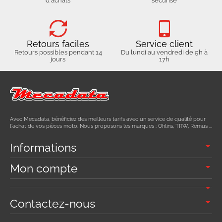
d'achats
sécurisé
Retours faciles
Service client
Retours possibles pendant 14
Du lundi au vendredi de 9h à
jours
17h
Avec Mecadata, bénéficiez des meilleurs tarifs avec un service de qualité pour
l'achat de vos pièces moto. Nous proposons les marques : Ohlins, TRW, Remus ...
Informations
Mon compte
Contactez-nous