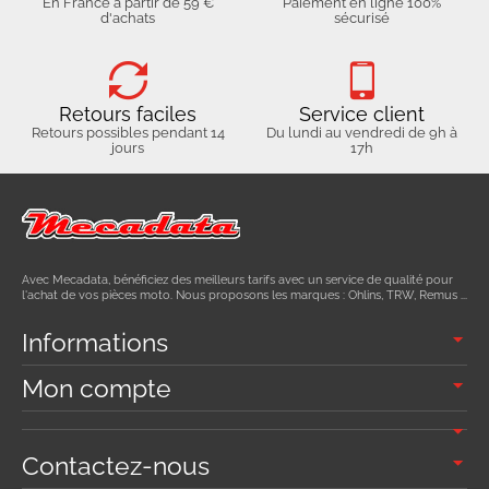
En France à partir de 59 €
Paiement en ligne 100%
d'achats
sécurisé
Retours faciles
Service client
Retours possibles pendant 14
Du lundi au vendredi de 9h à
jours
17h
Avec Mecadata, bénéficiez des meilleurs tarifs avec un service de qualité pour
l'achat de vos pièces moto. Nous proposons les marques : Ohlins, TRW, Remus ...
Informations
Mon compte
Contactez-nous