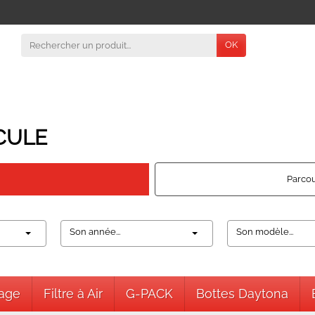
OK
CULE
Parcou
Son année...
Son modèle...
nage
Filtre à Air
G-PACK
Bottes Daytona