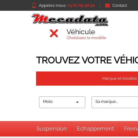
Appelez-nous :
03 87 85 98 50
Contact
Véhicule
Choisissez le modèle
TROUVEZ VOTRE VÉHI
Marque et modèle
Moto
Sa marque...
Suspension
Echappement
Frei