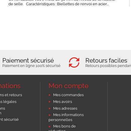
de selle. Caractéristiques : Biellettes de renvoi en acier...
Paiement sécurisé
Retours faciles
Paiement en ligne 100% sécurisé
Retours possibles pendant
mations
Mon compte
ns et retours
Mes commandes
s légales
Mes avoirs
ons
Mes adresses
on
Mes informations
t sécurisé
personnelles
Mes bons de