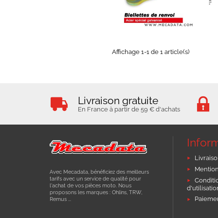
EXPÉDIÉ SOUS 3 À 5 JOURS
OUVRÉS
Affichage 1-1 de 1 article(s)
Livraison gratuite
En France à partir de 59 € d'achats
Infor
Livraiso
Mention
Avec Mecadata, bénéficiez des meilleurs
tarifs avec un service de qualité pour
Conditi
l'achat de vos pièces moto. Nous
d'utilisati
proposons les marques : Ohlins, TRW,
Paiemen
Remus ...