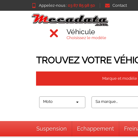
Appelez-nous :
03 87 85 98 50
Contact
Véhicule
Choisissez le modèle
TROUVEZ VOTRE VÉHI
Marque et modèle
Moto
Sa marque...
Suspension
Echappement
Frei