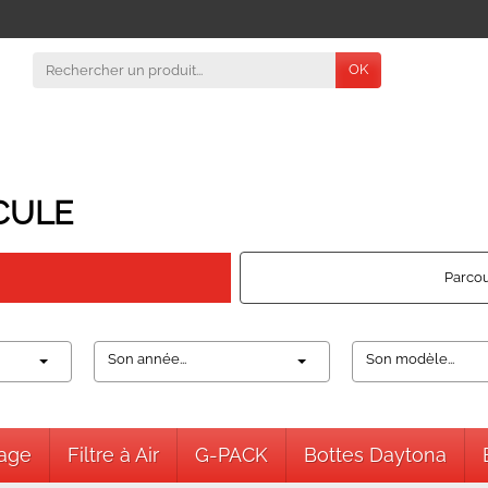
OK
CULE
Parcou
Son année...
Son modèle...
nage
Filtre à Air
G-PACK
Bottes Daytona