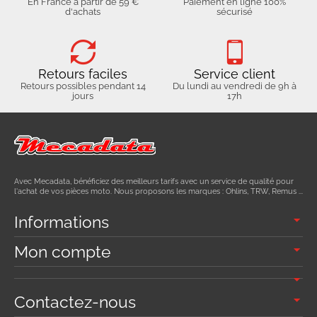
En France à partir de 59 €
Paiement en ligne 100%
d'achats
sécurisé
Retours faciles
Service client
Retours possibles pendant 14
Du lundi au vendredi de 9h à
jours
17h
Avec Mecadata, bénéficiez des meilleurs tarifs avec un service de qualité pour
l'achat de vos pièces moto. Nous proposons les marques : Ohlins, TRW, Remus ...
Informations
Mon compte
Contactez-nous