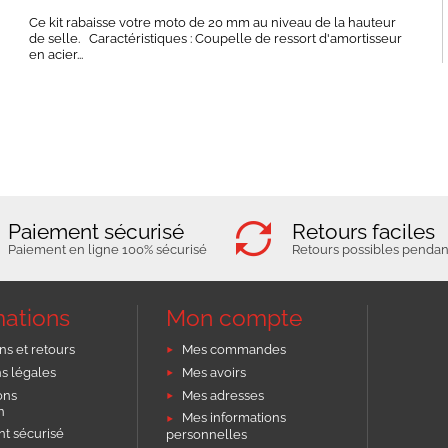
Ce kit rabaisse votre moto de 20 mm au niveau de la hauteur
de selle. Caractéristiques : Coupelle de ressort d'amortisseur
en acier...
Paiement sécurisé
Retours faciles
Paiement en ligne 100% sécurisé
Retours possibles pendant
mations
Mon compte
ns et retours
Mes commandes
s légales
Mes avoirs
ons
Mes adresses
on
Mes informations
t sécurisé
personnelles