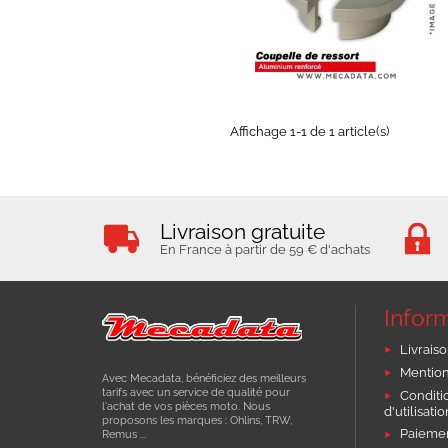
EN STOCK
Affichage 1-1 de 1 article(s)
Livraison gratuite
En France à partir de 59 € d'achats
Infor
Livraiso
Mention
Avec Mecadata, bénéficiez des meilleurs
tarifs avec un service de qualité pour
Conditi
l'achat de vos pièces moto. Nous
d'utilisati
proposons les marques : Ohlins, TRW,
Paiemen
Remus ...