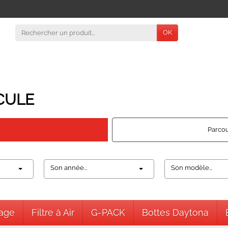
OK
CULE
Parcou
Son année...
Son modèle...
nage
Filtre à Air
G-PACK
Bottes Daytona