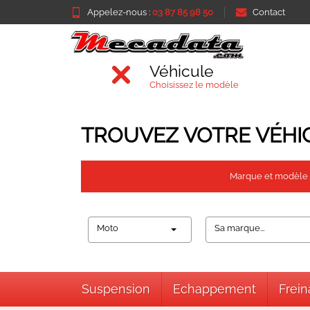
Appelez-nous :
03 87 85 98 50
Contact
Véhicule
Choisissez le modèle
TROUVEZ VOTRE VÉHI
Marque et modèle
Moto
Sa marque...
Suspension
Echappement
Frei