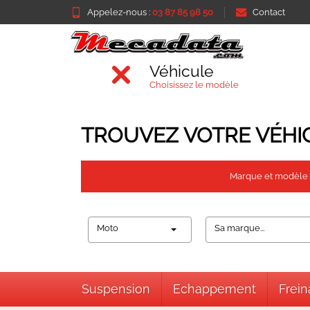
Appelez-nous :
03 87 85 98 50
Contact
Véhicule
Choisissez le modèle
TROUVEZ VOTRE VÉHI
Marque et modèle
Moto
Sa marque...
Suspension
Echappement
Frei