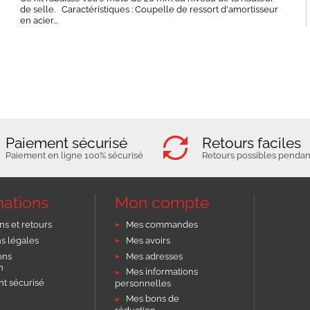
de selle. Caractéristiques : Coupelle de ressort d'amortisseur
en acier...
Paiement sécurisé
Retours faciles
Paiement en ligne 100% sécurisé
Retours possibles pendant
mations
Mon compte
ns et retours
Mes commandes
s légales
Mes avoirs
ons
Mes adresses
on
Mes informations
t sécurisé
personnelles
Mes bons de