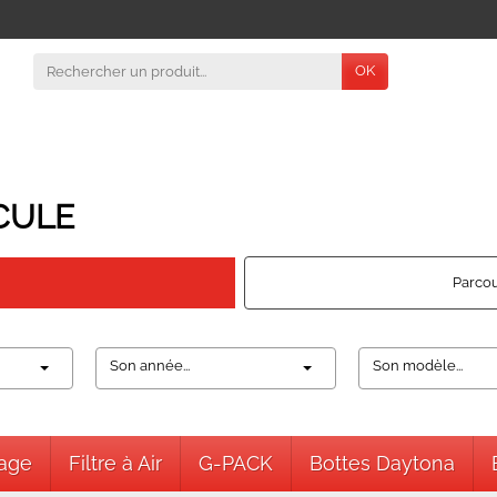
OK
CULE
Parcou
Son année...
Son modèle...
nage
Filtre à Air
G-PACK
Bottes Daytona