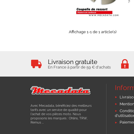
EN STOCK
Affichage 1-1 de 1 article(s)
Livraison gratuite
En France à partir de 59 € d'achats
Infor
Livraiso
Mention
Avec Mecadata, bénéficiez des meilleurs
tarifs avec un service de qualité pour
Conditi
l'achat de vos pièces moto. Nous
d'utilisati
proposons les marques : Ohlins, TRW,
Paiemen
Remus ...